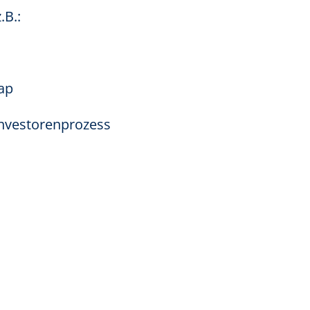
.B.:
ap
Investorenprozess