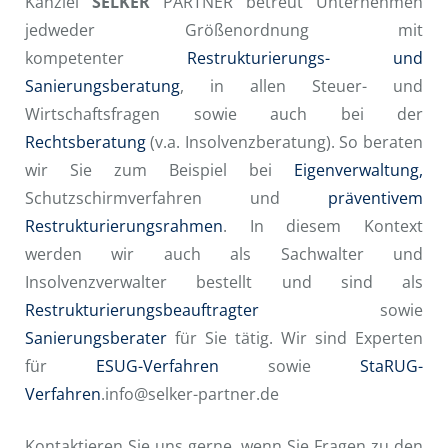
Kanzlei
SELKER
PARTNER betreut Unternehmen
jedweder Größenordnung mit
kompetenter
Restrukturierungs- und
Sanierungsberatung
, in allen Steuer- und
Wirtschaftsfragen sowie auch bei der
Rechtsberatung
(v.a. Insolvenzberatung). So beraten
wir Sie zum Beispiel bei
Eigenverwaltung,
Schutzschirmverfahren und
präventivem
Restrukturierungsrahmen
. In diesem Kontext
werden wir auch als Sachwalter und
Insolvenzverwalter bestellt und sind als
Restrukturierungsbeauftragter
sowie
Sanierungsberater
für Sie tätig. Wir sind Experten
für
ESUG-Verfahren
sowie
StaRUG-
Verfahren
.info@selker-partner.de
Kontaktieren Sie uns gerne, wenn Sie Fragen zu den