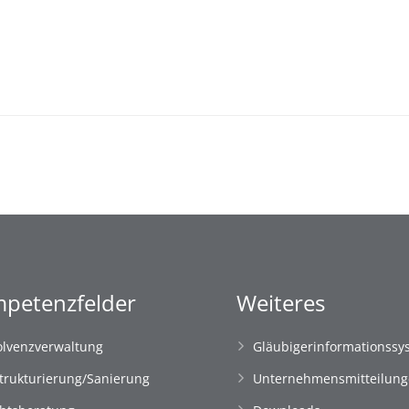
petenzfelder
Weiteres
olvenzverwaltung
Gläubigerinformationssy
trukturierung/Sanierung
Unternehmensmitteilun