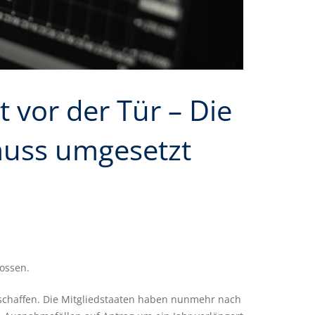
 vor der Tür – Die
muss umgesetzt
lossen.
eschaffen. Die Mitgliedstaaten haben nunmehr nach