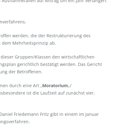
in Ausnahmefällen auf Antrag um ein Jahr verlängert
nverfahrens.
troffen werden, die der Restrukturierung des
h dem Mehrheitsprinzip ab.
g dieser Gruppen/Klassen den wirtschaftlichen
gsplan gerichtlich bestätigt werden. Das Gericht
ung der Betroffenen.
men durch eine Art „
Moratorium
„/
sbesondere ist die Laufzeit auf zunächst vier,
 Daniel Friedemann Fritz gibt in einem im Januar
ungsverfahren.