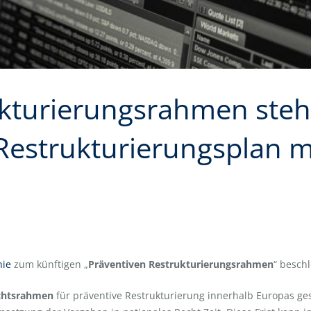
kturierungsrahmen steht
 Restrukturierungsplan 
nie
zum künftigen „
Präventiven Restrukturierungsrahmen
“ besch
echtsrahmen
für präventive Restrukturierung innerhalb Europas g