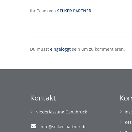
Ihr Team von
SELKER
PARTNER
Du musst
eingeloggt
sein um zu kommentieren.
Kontakt
Kom
Niederlassung Osnabrück
Ins
Res
info@selker-partner.de