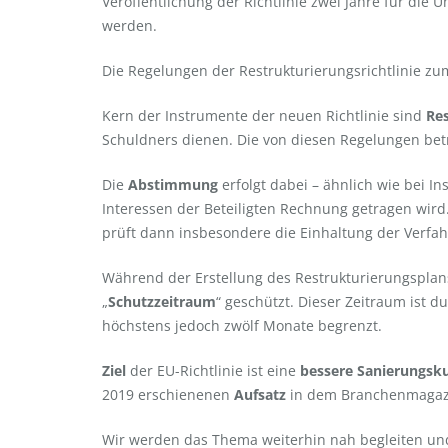
Veröffentlichung der Richtlinie zwei Jahre für die
werden.
Die Regelungen der Restrukturierungsrichtlinie z
Kern der Instrumente der neuen Richtlinie sind
Re
Schuldners dienen. Die von diesen Regelungen bet
Die
Abstimmung
erfolgt dabei – ähnlich wie bei I
Interessen der Beteiligten Rechnung getragen wird
prüft dann insbesondere die Einhaltung der Verfa
Während der Erstellung des Restrukturierungsplan
„
Schutzzeitraum
“ geschützt. Dieser Zeitraum ist d
höchstens jedoch zwölf Monate begrenzt.
Ziel
der EU-Richtlinie ist eine
bessere Sanierungsk
2019 erschienenen
Aufsatz
in dem Branchenmaga
Wir werden das Thema weiterhin nah begleiten und 