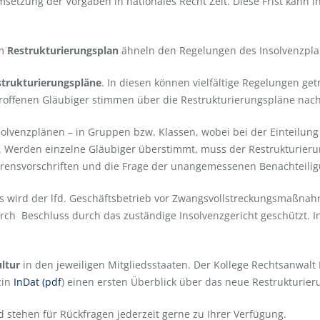
 Umsetzung der Vorgaben in nationales Recht Zeit. Diese Frist kann 
um
Restrukturierungsplan
ähneln den Regelungen des Insolvenzpla
strukturierungspläne
. In diesen können vielfältige Regelungen ge
roffenen Gläubiger stimmen über die Restrukturierungspläne nac
nsolvenzplänen – in Gruppen bzw. Klassen, wobei bei der Einteilun
. Werden einzelne Gläubiger überstimmt, muss der Restrukturierun
hrensvorschriften und die Frage der unangemessenen Benachteilig
s wird der lfd. Geschäftsbetrieb vor Zwangsvollstreckungsmaßnah
urch Beschluss durch das zuständige Insolvenzgericht geschützt. In
ultur
in den jeweiligen Mitgliedsstaaten. Der Kollege Rechtsanwalt
zin
InDat (pdf
) einen ersten Überblick über das neue Restrukturier
stehen für Rückfragen jederzeit gerne zu Ihrer Verfügung.